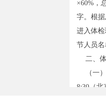
×60%
，
字。根据
进入体检
节人员名
二、
（一
8:30
（北
视为自愿