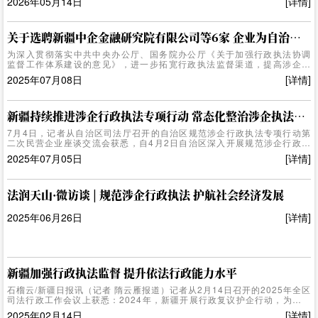
2026年05月14日
[详情]
会、黄冈商会、温州商会、四川商会、废旧物资回收商会、汽车后市场商
会、眼镜商会、和田玉商会、民营企业服务商会等15家商会负责人参加座
谈。 会议通报了新疆“两违四乱”涉企行政执法集中整治民生实事工作阶段
性情况，并指出，自2025年3月以来，新疆认真贯彻落实党中央国务院关
关于选聘新疆中企金融研究院有限公司等6家 企业为自治区行政执法监督企业联系点的公告
于开展规范涉企行政执法专项行动决策部署，聚焦企业反映强烈的突出问
为深入贯彻落实中共中央办公厅、国务院办公厅《关于加强行政执法协调
题，精准监督、动真碰硬，加大纠治力度，推进严格规范公正文明执法，
监督工作体系建设的意见》，进一步拓宽行政执法监督渠道，提高涉企行
切实维护企业合法权...
政执法监督效能，持续优化营商环境，根据《新疆维吾尔自治区行政执法
2025年07月08日
[详情]
监督联系点管理办法》规定，自治区司法厅选聘新疆中企金融研究院有限
公司等6家企业为自治区第一批行政执法监督企业联系点，聘期3年，2025
年7月至2028年7月。企业联系点职责：信息反馈、监督评价、沟通协调。
主要包括：反映行政执法和行政执法监督工作情况，特别是有关行政执法
新疆持续推进涉企行政执法专项行动 常态化整治涉企执法乱象
部门在本企业、本行业的执法情况，评价行政执法质效，提出合理化意见
7月4日，记者从自治区司法厅召开的自治区规范涉企行政执法专项行动第
和建议；协助收集涉及行政执法的社情民意；对行政执法行为进行社会监
二次民营企业座谈交流会获悉，自4月2日自治区深入开展规范涉企行政执
督，反映社会各界的意见和...
法专项行动以来，全区通过三级联动、多渠道线索征集和硬核督办，收集
2025年07月05日
[详情]
问题线索747条，涉案金额4577.39万元，为企业挽回经济损失1438.19万
元，移送纪检监察机关54个问题线索，处理相关责任人88人，整治成效显
著。据了解，专项行动启动后，新疆迅速构建起自治区、地、县三级工作
体系，召开126场动员部署会，实现14个地（州、市）、96个县（市、
法润天山·微访谈 | 规范涉企行政执法 护航社会经济发展
区）及各行政执法部门全覆盖。自治区司法厅成立由主要领导挂帅的工作
专班，通过4次厅党委专题会议高位推动，区地县396名专职人员下沉一
2025年06月26日
[详情]
线，将整治“三个重点”“四类问...
新疆加强行政执法监督 提升依法行政能力水平
石榴云/新疆日报讯（记者 隋云雁报道）记者从2月14日召开的2025年全区
司法行政工作会议上获悉：2024年，新疆开展行政复议护企行动，为企业
挽回直接经济损失1.37亿元。2025年，新疆将进一步加强行政执法监督工
2025年02月14日
[详情]