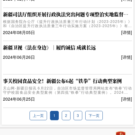
作，着力提升依法行政能力和水平。 2月14日，2025年全区司法行政工作
会议召开。钟翔 摄 新疆将健全完善行政执法协调监督体系，制定行政
执法协调监督工作三年规划、行政裁量权基准制定和管理办法、行政处罚
听证程序实施办法，选设行政执法监督企业联系点，落实好规范涉企执法
新疆司法厅组织开展行政执法突出问题专项整治实地监督工作
专项行动任务，抓好严格规范涉企行政检查工作，促进严格规范公正文明
根据国务院办公厅《提升行政执法质量三年行动计划（2023-2025年）》
执法。 此外，新疆将探索完善行政处罚和刑事处罚双向衔接制度，抓
和《自治区提升行政执法质量三年行动实施方案（2023-2025年）》有关
好衔接机制规范化...
工作部署安排，近日，新疆司法厅行政执法协调监督处与博州司法局组成
2024年08月05日
[详情]
专项监督工作组，赴博州温泉县开展行政执法突出问题专项整治实地监督
工作，助力提升行政执法质量。监督工作开始前，工作组通过梳理博州各
行政执法领域突出问题清单，政府服务热线涉企投诉举报线索，近三年行
政复议纠错案件和行政诉讼败诉案件，确定此次实地监督工作重点。工作
新疆卫视《法在身边》｜履约诚信 成就长远
组先后走访了温泉县行政执法监督联系点——温泉县胜旺食品有限公司，
以及温泉县博格达尔镇2家食品店，与企业负责人面对面交流，了解涉企行
2024年06月26日
[详情]
政执法有无违反规定收费、变...
事关校园食品安全！新疆公布6起“铁拳”行动典型案例
天山网-新疆日报讯 6月22日，自治区市场监督管理局网站发布“铁拳”行动
守护校园食品安全典型案例（第四批“铁拳”行动典型案例）。2024年以
来，自治区市场监管局深入推进全区市场监管系统行风建设，深化法治为
2024年06月25日
[详情]
民办实事工作，以“铁拳”行动为抓手，加大校园食品安全排查整治力度，利
用“铁拳”行动工作机制，优化执法力量，精准重拳出击，查处了一批违法案
件。此次公布6起典型案件。伊犁哈萨克自治州伊宁市市场监督管理局查处
某技术学校经营不符合食品安全标准食品案。2024年3月6日，伊宁市市场
上一页
1
2
3
下一页
监督管理局执法人员对伊宁市某技术学校对外销售的熟鸡腿气味异常线索
进行现场核查，发现当事人对上述食品原料已履行进货查验制度，但未按
照规定温度进...