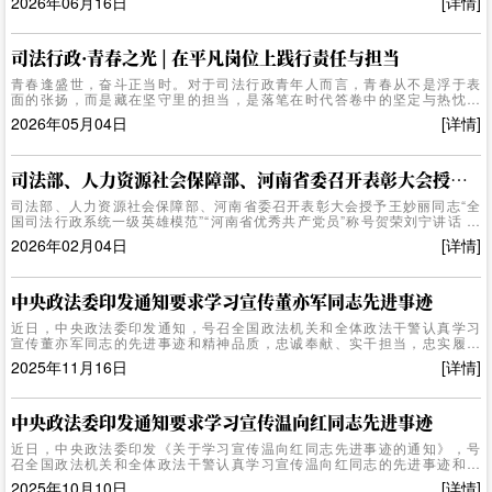
2026年06月16日
[详情]
了深入交流，对他们忠诚践行党的宗旨、长期扎根司法行政基层一线担当
奉献致以诚挚敬意，勉励他们深入学习贯彻习近平党建思想，不忘初心、
牢记使命，在实践中不断锤炼坚强党性，践行法治为民宗旨，继续发挥模
范带头作用，在工作岗位上为党和人民事业再立新功。报告会上，温向
司法行政·青春之光 | 在平凡岗位上践行责任与担当
红、王妙丽、魏官元三位同志生动讲述了在各自工作中牢记初心使命，树
青春逢盛世，奋斗正当时。对于司法行政青年人而言，青春从不是浮于表
立和践行正确政绩观，以满腔热忱投身平安中国、法治中国建设的感人事
面的张扬，而是藏在坚守里的担当，是落笔在时代答卷中的坚定与热忱。
迹。会议要求，全系统广大党员...
“你想以怎样的姿态奔赴青春？”面对这个追问，每一位司法行政青年人，都
2026年05月04日
[详情]
在用初心与担当，书写着独属于自己的青春答卷！ 四川省汉王山监狱 李林
轩 在教育改造一线，我扎根高墙阵地，以青春践行五四精神，用法与情为
罪犯铺就新生之路。法治课堂上，我以案释法、逐条解读法规，引导罪犯
敬畏法律、重塑认知。个别谈话中，我耐心疏导思想、解开心理症结，于
司法部、人力资源社会保障部、河南省委召开表彰大会授予王妙丽同志“全国司法行政系统一级英雄模范”“河南省优秀共产党员”称号
细微处注入向善力量。身为新时代司法行政青年，我身着藏蓝履职尽责，
司法部、人力资源社会保障部、河南省委召开表彰大会授予王妙丽同志“全
以法治微光唤醒迷途灵魂，用实干诠释使命，充分展现忠诚奉献、奋进...
国司法行政系统一级英雄模范”“河南省优秀共产党员”称号贺荣刘宁讲话 王
凯主持2月4日，司法部、人力资源社会保障部、河南省委在郑州召开表彰
2026年02月04日
[详情]
大会，授予王妙丽同志“全国司法行政系统一级英雄模范”、“河南省优秀共
产党员”称号。2月4日，司法部、人力资源社会保障部、河南省委在郑州召
开表彰大会，授予王妙丽同志“全国司法行政系统一级英雄模范”、“河南省
优秀共产党员”称号。司法部党组书记、部长贺荣，河南省委书记刘宁出席
中央政法委印发通知要求学习宣传董亦军同志先进事迹
并讲话。河南省人民政府省长王凯主持。王妙丽同志在表彰大会上发言。
近日，中央政法委印发通知，号召全国政法机关和全体政法干警认真学习
会上，贺荣、刘宁分别向王妙丽同志颁发“全国司法行政系统一级英雄模
宣传董亦军同志的先进事迹和精神品质，忠诚奉献、实干担当，忠实履行
范”...
党和人民赋予的新时代使命任务，坚决维护国家安全和社会稳定，努力锻
2025年11月16日
[详情]
造忠诚干净担当的新时代政法铁军。董亦军同志生前任北京市公安局副局
长，交通管理总队（交通管理局）总队长（局长），一级警务专员，一级
警监警衔。曾荣获“全国公安系统一级英雄模范”、“全国公安系统二级英雄
模范”等称号，荣立个人一等功2次、二等功1次、三等功7次。因在工作岗
中央政法委印发通知要求学习宣传温向红同志先进事迹
位上突发疾病，经医治无效，于2025年10月21日不幸去世，享年58岁。
近日，中央政法委印发《关于学习宣传温向红同志先进事迹的通知》，号
通知指出，董亦军同志从警36年来，始终战斗在维护稳定、服务群众第一
召全国政法机关和全体政法干警认真学习宣传温向红同志的先进事迹和崇
线，怀着对党的无限忠诚...
高精神，深学笃行习近平法治思想，坚定履行党和人民赋予的职责使命，
2025年10月10日
[详情]