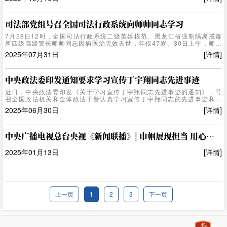
矢志不渝做中国特色社会主义事业的建设者和捍卫者。温向红同志现任江
西省温圳监狱党委副书记、政委，曾荣立个人二等功2次、三等功4次，荣
获“全国司法行政系统一级英雄模范”“江西省人民满意的公务员”等称号。通
知指出，从警35年来，温向红同志始终牢记初心使命，忠实践行入警誓
司法部党组号召全国司法行政系统向师帅同志学习
言，以对党忠诚的政治品格、心系群众的为民情怀、精益求精的职业精
7月28日12时，全国司法行政系统二级英雄模范、黑龙江省强制隔离戒毒
神、迎难而上的斗争意志，把满腔热血倾注到监狱事业中。温向红同志是
所四级高级警长师帅同志因病医治无效去世，年仅47岁。30日上午，师帅
政法系统深入学习贯彻习...
同志遗体告别仪式在哈尔滨举行。受司法部党组委派，司法部政治部、戒
2025年07月31日
[详情]
毒管理局负责同志参加告别仪式，并看望慰问师帅同志家属。师帅同志是
司法行政系统学习贯彻习近平新时代中国特色社会主义思想、忠实践行习
近平法治思想的优秀代表，是积极投身平安中国建设的英雄模范。师帅同
志扎根基层司法行政工作24年，始终坚守入党初心，不忘从警誓言，以强
中央政法委印发通知要求学习宣传丁宇翔同志先进事迹
烈的事业心责任感和饱满的工作热情，在平凡的工作岗位上作出了不平凡
近日，中央政法委印发《关于学习宣传丁宇翔同志先进事迹的通知》，号
的工作业绩。司法部党组号召，全国司法行政系统和全体司法行政干警认
召全国政法机关和全体政法干警认真学习宣传丁宇翔同志的先进事迹和崇
真学习宣传师帅同志的先进事...
高精神，深学笃行习近平法治思想，坚定履行党和人民赋予的职责使命，
2025年06月30日
[详情]
矢志不渝做中国特色社会主义事业的建设者和捍卫者。丁宇翔同志现任北
京金融法院审判第二庭庭长，曾荣获全国先进工作者、全国五一劳动奖
章、全国模范法官等荣誉。通知指出，丁宇翔同志扎根司法审判一线19
年，以对党忠诚的政治本色、司法为民的深切情怀、服务大局的责任担
中央广播电视总台央视《新闻联播》| 巾帼展现担当 用心用情塑新生
当、孜孜以求的奋斗精神、清正廉洁的道德品格，全身心投入到审判事业
之中。丁宇翔同志是政法系统深入学习贯彻习近平新时代中国特色社会主
2025年01月13日
[详情]
义思想、坚定践行习近平法治思想...
上一页
1
2
3
下一页