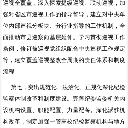
巡视全覆盖，深入探索提级巡视、联动巡视，加
强对省区市巡视工作的指导督导，建立对中央单
位内部巡视分板块、分行业指导的工作机制，全
面推动市县巡察向基层延伸。学习贯彻巡视工作
条例，修订被巡视党组织配合中央巡视工作规定
等，建立覆盖巡视整改全周期的责任体系和制度
流程。
第七，突出规范化、法治化、正规化深化纪检
监察体制改革和制度建设。完善纪委监委机关内
设机构设置、职能配置、力量配备。深化派驻机
构改革，制定加强中管高校纪检监察机构与地方