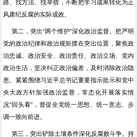
路、找方法、找举措，不断把学习成果转化为正
风肃纪反腐的实际成效。
第二，突出“两个维护”深化政治监督。把严明
党的政治纪律和政治规矩摆在突出位置，聚焦政
治忠诚、政治安全、政治责任、政治立场、党内
政治生活，坚决纠正政治偏差，及时消除政治隐
患。紧紧围绕习近平总书记重要指示批示和党中
央大政方针加强政治监督，常态化开展落实情
况“回头看”，督促全党统一思想、统一意志、步
调一致向前进。
第三，突出铲除土壤条件深化反腐败斗争。持