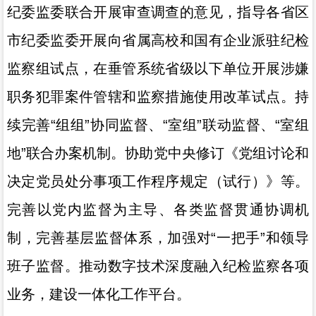
纪委监委联合开展审查调查的意见，指导各省区
市纪委监委开展向省属高校和国有企业派驻纪检
监察组试点，在垂管系统省级以下单位开展涉嫌
职务犯罪案件管辖和监察措施使用改革试点。持
续完善“组组”协同监督、“室组”联动监督、“室组
地”联合办案机制。协助党中央修订《党组讨论和
决定党员处分事项工作程序规定（试行）》等。
完善以党内监督为主导、各类监督贯通协调机
制，完善基层监督体系，加强对“一把手”和领导
班子监督。推动数字技术深度融入纪检监察各项
业务，建设一体化工作平台。