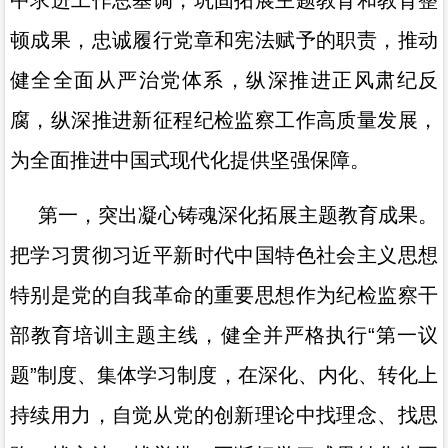
顿成果，忠诚履行党章和宪法赋予的职责，推动
健全全面从严治党体系，纵深推进正风肃纪反
腐，纵深推进新征程纪检监察工作高质量发展，
为全面推进中国式现代化提供坚强保障。
第一，突出凝心铸魂深化拓展主题教育成果。
把学习贯彻习近平新时代中国特色社会主义思想
特别是党的自我革命的重要思想作为纪检监察干
部教育培训主题主线，健全并严格执行“第一议
题”制度、集体学习制度，在深化、内化、转化上
持续用力，自觉从党的创新理论中找理念、找思