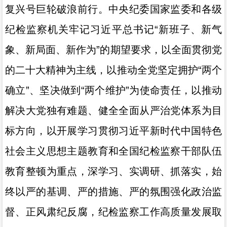
复兴号巨轮破浪前行。中央纪委国家监委和各级
纪检监察机关牢记习近平总书记“新班子、新气
象、新局面、新作为”的期望要求，以全面贯彻党
的二十大精神为主线，以推动全党坚定拥护“两个
确立”、坚决做到“两个维护”为使命责任，以推动
解决大党独有难题、健全全面从严治党体系为目
标方向，以开展学习贯彻习近平新时代中国特色
社会主义思想主题教育和全国纪检监察干部队伍
教育整顿为重点，深学习、实调研、抓落实，始
终以严的基调、严的措施、严的氛围强化政治监
督、正风肃纪反腐，纪检监察工作高质量发展取