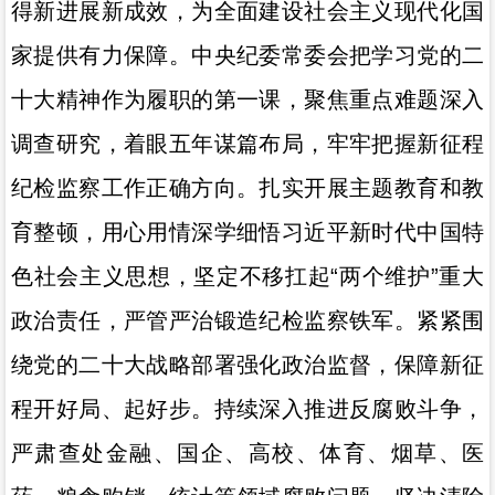
得新进展新成效，为全面建设社会主义现代化国
家提供有力保障。中央纪委常委会把学习党的二
十大精神作为履职的第一课，聚焦重点难题深入
调查研究，着眼五年谋篇布局，牢牢把握新征程
纪检监察工作正确方向。扎实开展主题教育和教
育整顿，用心用情深学细悟习近平新时代中国特
色社会主义思想，坚定不移扛起“两个维护”重大
政治责任，严管严治锻造纪检监察铁军。紧紧围
绕党的二十大战略部署强化政治监督，保障新征
程开好局、起好步。持续深入推进反腐败斗争，
严肃查处金融、国企、高校、体育、烟草、医