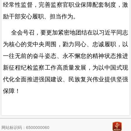
经常性监督，完善监察官职业保障配套制度，激
励干部安心履职、担当作为。
全会号召，要更加紧密地团结在以习近平同志
为核心的党中央周围，勠力同心、忠诚履职，以
一往无前的奋斗姿态、永不懈怠的精神状态推进
新征程纪检监察工作高质量发展，为以中国式现
代化全面推进强国建设、民族复兴伟业提供坚强
保障！
网站标识码：6500000060