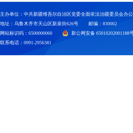
应当选择
主办单位：中共新疆维吾尔自治区党委全面依法治疆委员会办公
予法律职
地址：乌鲁木齐市天山区新泉街626号
邮编：830002
网站标识码：6500000060
新公网安备 65010202001188
将户籍已
联系电话：0991-2956381
定办理。
在内地
人，可以
业资格事
二、