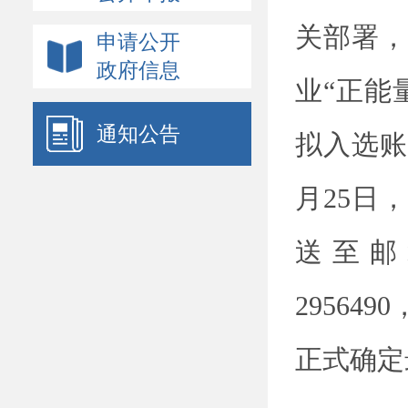
党的建设
关部署，
申请公开
双公示
政府信息
业
“
正能
重大行政决策预公开
计划规划
通知公告
拟入选账
财政预决算公开
建议提案办理
月
25
日，
政策文件
送至邮
政策解读
政府网站年度报表
2956490
法律服务指南
正式确定
权责清单