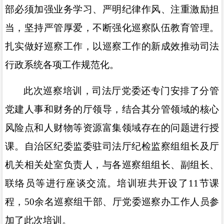
部必须加强业务学习、严明纪律作风、注重激励担
当，
坚持严管厚爱，不断强化巡察队伍教育管理。
扎实做好巡察工作，
以巡察工作的新成效推动
司法
行政系统各项工作规范化。
此次巡察培训，司法厅党委还专门安排了分管
党建人事和财务的厅领导，结合其分管领域的核心
风险点和
人财物等资源富集领域存在的问题
进行授
课。
自治区纪委监委驻司法厅纪检监察组组长及厅
机关相关处室负责人，与各巡察组组长、副组长、
联络员等进行座谈交流。培训班
共
开设了
11
节课
程，
50
余名
巡察组干部、厅党委巡察办工作人员
参
加了此次培训。