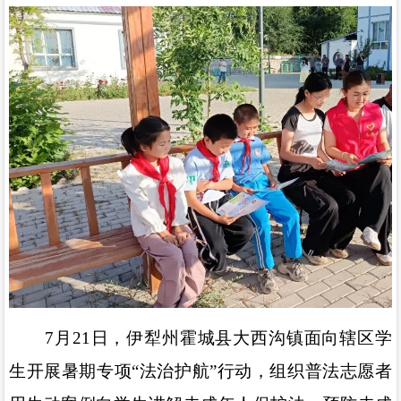
7
月
21
日，伊犁州霍城县大西沟镇面向辖区学
生开展暑期专项
“
法治护航
”
行动，组织普法志愿者