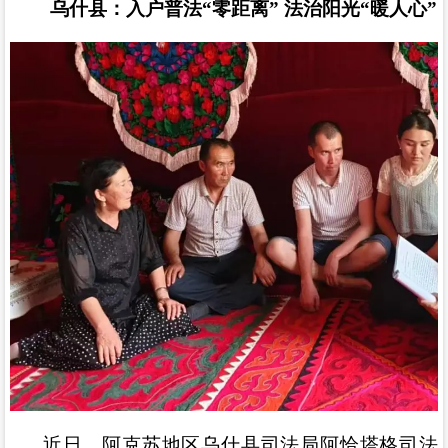
乌什县：入户普法
“
零距离
”
法治阳光
“
暖人心
”
近日
，阿克苏地区乌什县司法局阿恰塔格司法