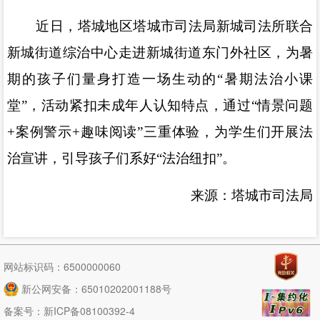
近日，塔城地区塔城市司法局新城司法所联合
新城街道综治中心走进新城街道东门外社区，为暑
期的孩子们量身打造一场生动的
“
暑期法治小课
堂
”
，活动紧扣未成年人认知特点，通过
“
情景问题
+
案例警示
+
趣味阅读
”
三重体验，为学生们开展法
治宣讲，引导孩子们系好
“
法治纽扣
”
。
来源：塔城市司法局
网站标识码：6500000060
新公网安备：65010202001188号
备案号：
新ICP备08100392-4