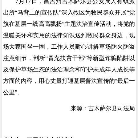
7
月
17
日，昌吉州吉木萨尔县公安局大有镇派
出所
“
马背上的宣传队
”
深入牧区为牧民群众开展
“
党
旗在基层一线高高飘扬
”
主题法治宣传活动，将党的
温暖关怀和实用的法律知识送到牧民群众身边，现
场大家围坐一圈，工作人员耐心讲解草场防火防盗
注意细节，剖析
“
冒充扶贫干部
”
等新型诈骗陷阱以
及保护草场生态的法治理念和守护未成年人成长等
方面的内容，用心丈量打通基层普法宣传的
“
最后一
公里
”
。
来源：吉木萨尔县司法局