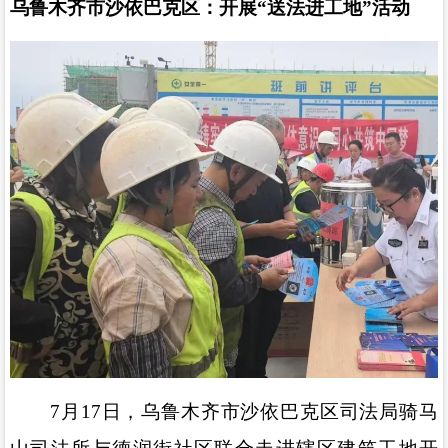
乌鲁木齐市沙依巴克区：开展
“
送法进工地
”
活动
7
月
17
日，乌鲁木齐市沙依巴克区司法局骑马