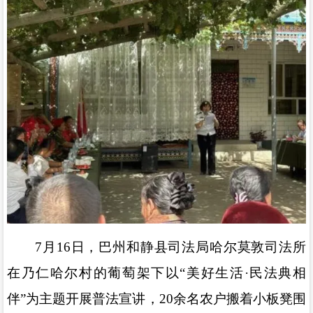
7
月
16
日，巴州和静县司法局哈尔莫敦司法所
在乃仁哈尔村的葡萄架下以
“
美好生活
·
民法典相
伴
”
为主题开展普法宣讲，
20
余名农户搬着小板凳围