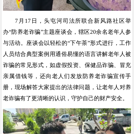
7
月
17
日，头屯河司法所联合新风路社区举
办
“
防养老诈骗
”
主题座谈会，辖区
20
余名老年人参
与活动。座谈会以轻松的
“
下午茶
”
形式进行，工作
人员结合典型案例用通俗易懂的语言讲解老年人被
诈骗的常见形式，如虚假投资、保健品诈骗、冒充
亲属借钱等，还向老人们发放防养老诈骗宣传手
册，现场解答大家提出的法律问题，让老年人对养
老诈骗有了更清晰的认识，守护自己的财产安全。